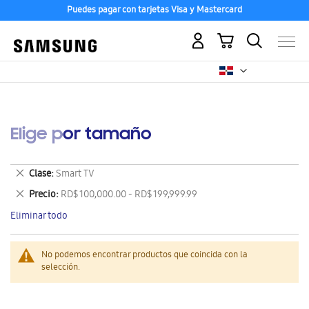
Puedes pagar con tarjetas Visa y Mastercard
Mi carrito
Elige por tamaño
Eliminar
Clase
Smart TV
este
Eliminar
Precio
RD$ 100,000.00 - RD$ 199,999.99
artículo
este
Eliminar todo
artículo
No podemos encontrar productos que coincida con la
selección.