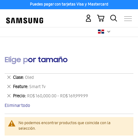
Puedes pagar con tarjetas Visa y Mastercard
Mi carrito
Elige por tamaño
Eliminar
Clase
Oled
este
Eliminar
Feature
Smart Tv
artículo
este
Eliminar
Precio
RD$ 160,000.00 - RD$ 169,999.99
artículo
este
Eliminar todo
artículo
No podemos encontrar productos que coincida con la
selección.