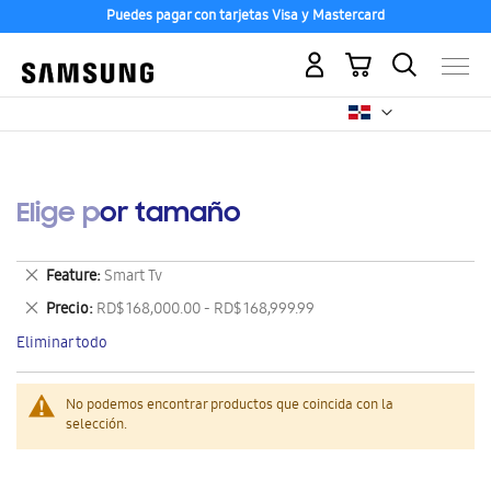
Puedes pagar con tarjetas Visa y Mastercard
Mi carrito
Elige por tamaño
Eliminar
Feature
Smart Tv
este
Eliminar
Precio
RD$ 168,000.00 - RD$ 168,999.99
artículo
este
Eliminar todo
artículo
No podemos encontrar productos que coincida con la
selección.