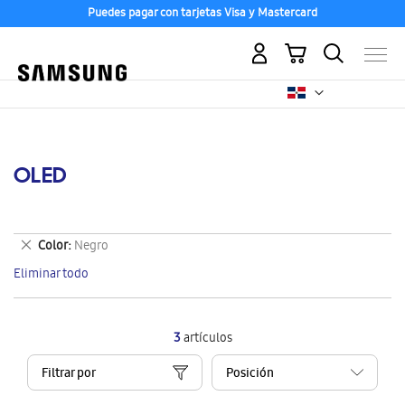
Puedes pagar con tarjetas Visa y Mastercard
Mi carrito
OLED
Eliminar
Color
Negro
este
Eliminar todo
artículo
3
artículos
Filtrar por