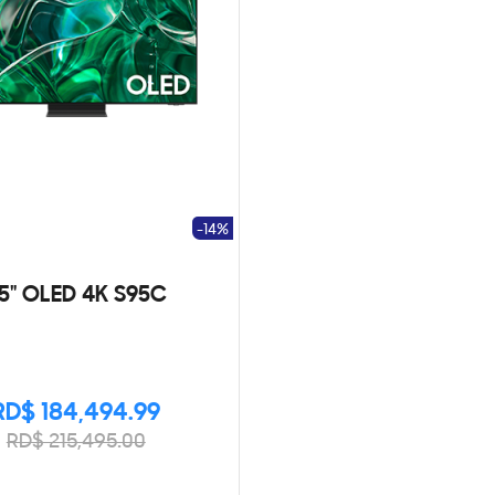
-14%
5" OLED 4K S95C
RD$ 184,494.99
RD$ 215,495.00