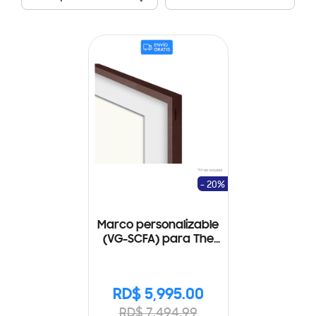
- 20%
Marco personalizable
(VG-SCFA) para The
Frame 50"
RD$ 5,995.00
RD$ 7,494.99