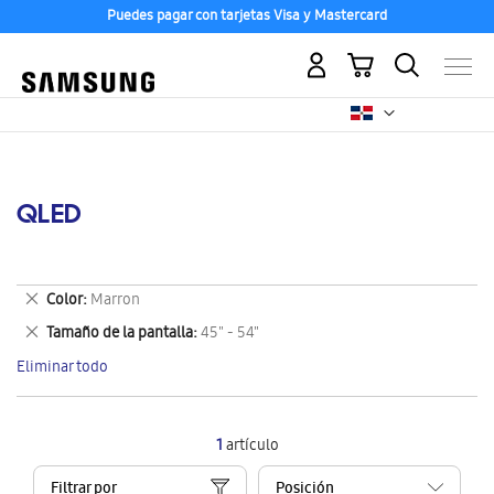
Puedes pagar con tarjetas Visa y Mastercard
Mi carrito
QLED
Eliminar
Color
Marron
este
Eliminar
Tamaño de la pantalla
45" - 54"
artículo
este
Eliminar todo
artículo
1
artículo
Filtrar por