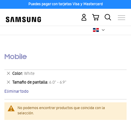
Puedes pagar con tarjetas Visa y Mastercard
Mi carrito
Mobile
Eliminar
Color
White
este
Eliminar
Tamaño de pantalla
6.0" - 6.9"
artículo
este
Eliminar todo
artículo
No podemos encontrar productos que coincida con la
selección.