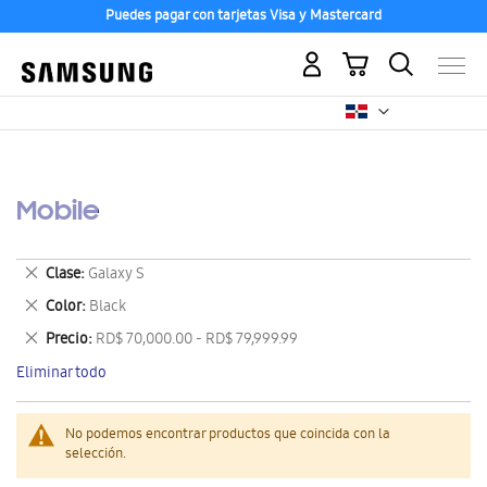
Puedes pagar con tarjetas Visa y Mastercard
Mi carrito
Mobile
Eliminar
Clase
Galaxy S
este
Eliminar
Color
Black
artículo
este
Eliminar
Precio
RD$ 70,000.00 - RD$ 79,999.99
artículo
este
Eliminar todo
artículo
No podemos encontrar productos que coincida con la
selección.