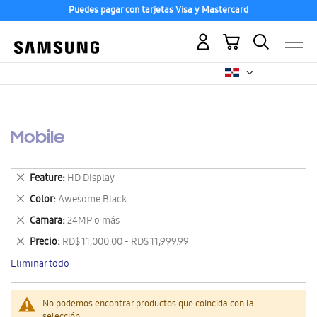
Puedes pagar con tarjetas Visa y Mastercard
Mi carrito
Mobile
Eliminar
Feature
HD Display
este
Eliminar
Color
Awesome Black
artículo
este
Eliminar
Camara
24MP o más
artículo
este
Eliminar
Precio
RD$ 11,000.00 - RD$ 11,999.99
artículo
este
Eliminar todo
artículo
No podemos encontrar productos que coincida con la