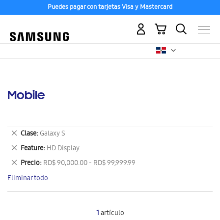
Puedes pagar con tarjetas Visa y Mastercard
Mi carrito
Mobile
Eliminar
Clase
Galaxy S
este
Eliminar
Feature
HD Display
artículo
este
Eliminar
Precio
RD$ 90,000.00 - RD$ 99,999.99
artículo
este
Eliminar todo
artículo
1
artículo