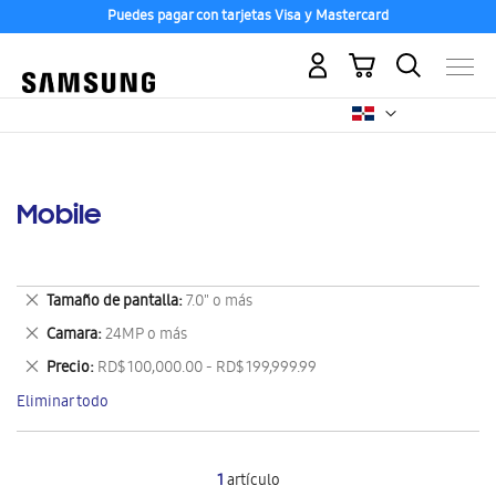
Puedes pagar con tarjetas Visa y Mastercard
Mi carrito
Mobile
Eliminar
Tamaño de pantalla
7.0" o más
este
Eliminar
Camara
24MP o más
artículo
este
Eliminar
Precio
RD$ 100,000.00 - RD$ 199,999.99
artículo
este
Eliminar todo
artículo
1
artículo