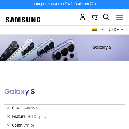
Compra ahora con Envío Gratis en 72h
Mi carrito
Mon
USD -
dólar
estadounid
Galaxy S
Eliminar
Clase
Galaxy S
este
Eliminar
Feature
HD Display
artículo
este
Eliminar
Color
White
artículo