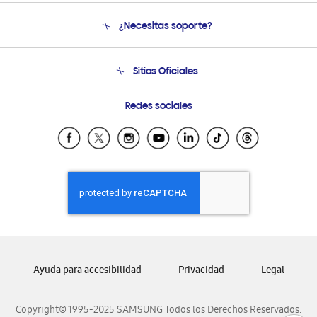
Conócenos
¿Necesitas soporte?
Soporte
Venta a Empresas - B2B
Soporte telefónico
Sitios Oficiales
Condiciones de Compra
Soporte vía eMail
Preguntas Frecuentes
Samsung Costa Rica
Redes sociales
Samsung Ecuador
Samsung El Salvador
Samsung Guatemala
Samsung Honduras
Samsung Nicaragua
Samsung Panamá
Samsung República Dominicana
Ayuda para accesibilidad
Privacidad
Legal
Samsung Venezuela
Copyright© 1995-2025 SAMSUNG Todos los Derechos Reservados.