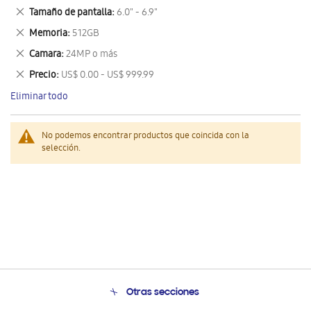
este
Eliminar
Tamaño de pantalla
6.0" - 6.9"
artículo
este
Eliminar
Memoria
512GB
artículo
este
Eliminar
Camara
24MP o más
artículo
este
Eliminar
Precio
US$ 0.00 - US$ 999.99
artículo
este
Eliminar todo
artículo
No podemos encontrar productos que coincida con la
selección.
Otras secciones