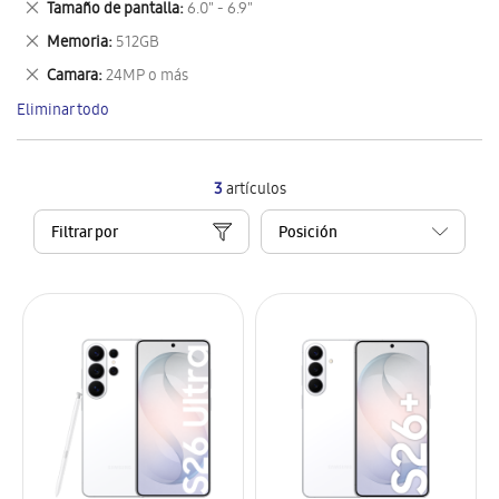
Eliminar
Tamaño de pantalla
6.0" - 6.9"
artículo
este
Eliminar
Memoria
512GB
artículo
este
Eliminar
Camara
24MP o más
artículo
este
Eliminar todo
artículo
3
artículos
Filtrar por