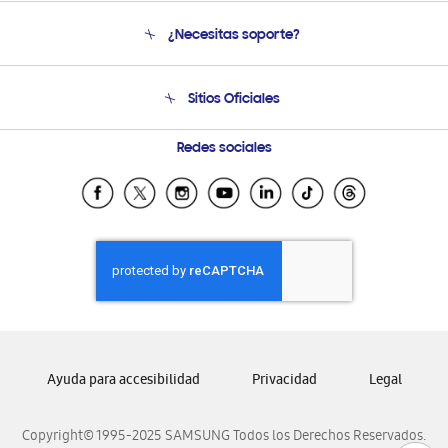
Conócenos
¿Necesitas soporte?
Soporte
Venta a Empresas - B2B
Soporte telefónico
Sitios Oficiales
Condiciones de Compra
Soporte vía eMail
Preguntas Frecuentes
Samsung Costa Rica
Redes sociales
Samsung Ecuador
Samsung El Salvador
Samsung Guatemala
Samsung Honduras
Samsung Nicaragua
Samsung Panamá
Samsung República Dominicana
Ayuda para accesibilidad
Privacidad
Legal
Samsung Venezuela
Copyright© 1995-2025 SAMSUNG Todos los Derechos Reservados.