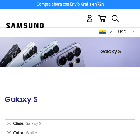
Compra ahora con Envío Gratis en 72h
Mi carrito
Mon
USD -
dólar
estadounid
Galaxy S
Eliminar
Clase
Galaxy S
este
Eliminar
Color
White
artículo
este