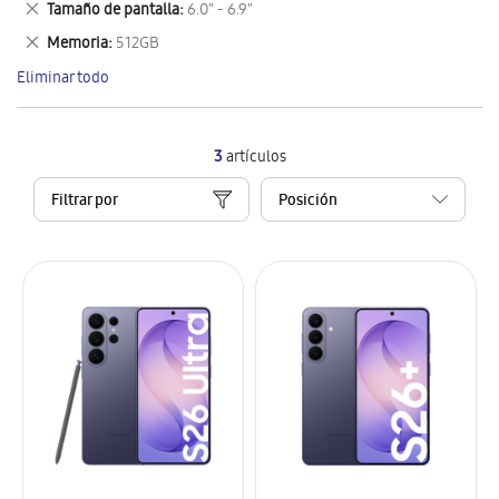
Eliminar
Tamaño de pantalla
6.0" - 6.9"
artículo
este
Eliminar
Memoria
512GB
artículo
este
Eliminar todo
artículo
3
artículos
Filtrar por