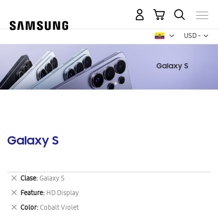
Mi carrito
Mon
USD -
dólar
estadounid
Galaxy S
Eliminar
Clase
Galaxy S
este
Eliminar
Feature
HD Display
artículo
este
Eliminar
Color
Cobalt Violet
artículo
este