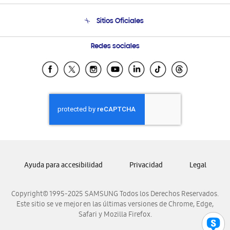
Venta a Empresas - B2B
Soporte telefónico
Sitios Oficiales
Condiciones de Compra
Soporte vía eMail
Preguntas Frecuentes
Samsung Costa Rica
Redes sociales
Samsung Ecuador
Samsung El Salvador
Samsung Guatemala
Samsung Honduras
Samsung Nicaragua
Samsung Panamá
Samsung República Dominicana
Ayuda para accesibilidad
Privacidad
Legal
Samsung Venezuela
Copyright© 1995-2025 SAMSUNG Todos los Derechos Reservados.
Este sitio se ve mejor en las últimas versiones de Chrome, Edge,
Safari y Mozilla Firefox.