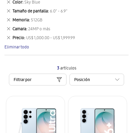
Eliminar
Color
Sky Blue
artículo
este
Eliminar
Tamaño de pantalla
6.0" - 6.9"
artículo
este
Eliminar
Memoria
512GB
artículo
este
Eliminar
Camara
24MP o más
artículo
este
Eliminar
Precio
US$ 1,000.00 - US$ 1,999.99
artículo
este
Eliminar todo
artículo
3
artículos
Filtrar por