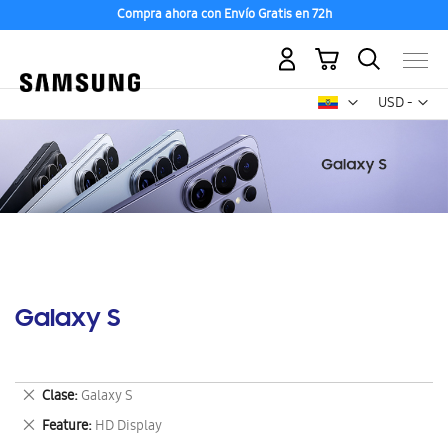
Compra ahora con Envío Gratis en 72h
Mi carrito
Mon
USD -
dólar
estadounid
Galaxy S
Eliminar
Clase
Galaxy S
este
Eliminar
Feature
HD Display
artículo
este