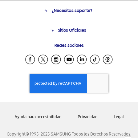
Conócenos
¿Necesitas soporte?
Soporte
Venta a Empresas - B2B
Soporte telefónico
Sitios Oficiales
Condiciones de Compra
Soporte vía eMail
Preguntas Frecuentes
Samsung Costa Rica
Redes sociales
Samsung Ecuador
Samsung El Salvador
Samsung Guatemala
Samsung Honduras
Samsung Nicaragua
Samsung Panamá
Samsung República Dominicana
Ayuda para accesibilidad
Privacidad
Legal
Samsung Venezuela
Copyright© 1995-2025 SAMSUNG Todos los Derechos Reservados.