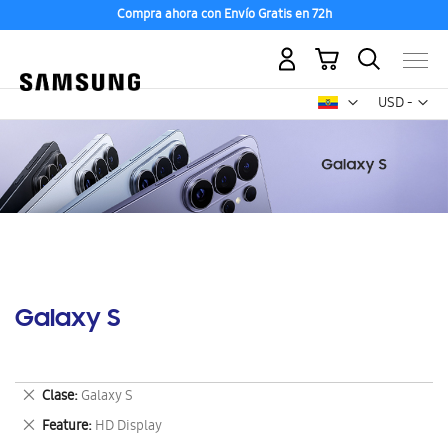
Compra ahora con Envío Gratis en 72h
Mi carrito
Mon
USD -
dólar
estadounid
Galaxy S
Eliminar
Clase
Galaxy S
este
Eliminar
Feature
HD Display
artículo
este