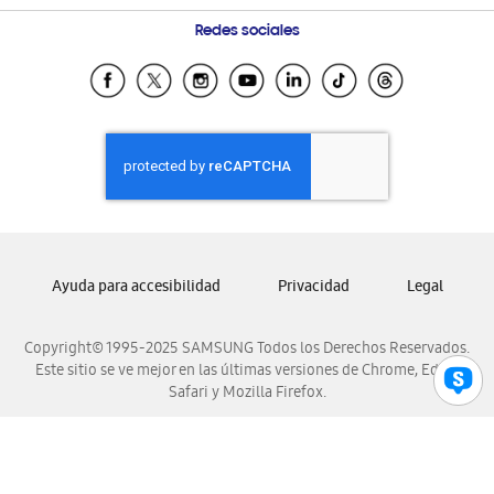
Preguntas Frecuentes
Samsung Costa Rica
Redes sociales
Samsung Ecuador
Samsung El Salvador
Samsung Guatemala
Samsung Honduras
Samsung Nicaragua
Samsung Panamá
Samsung República Dominicana
Ayuda para accesibilidad
Privacidad
Legal
Samsung Venezuela
Copyright© 1995-2025 SAMSUNG Todos los Derechos Reservados.
Este sitio se ve mejor en las últimas versiones de Chrome, Edge,
Safari y Mozilla Firefox.