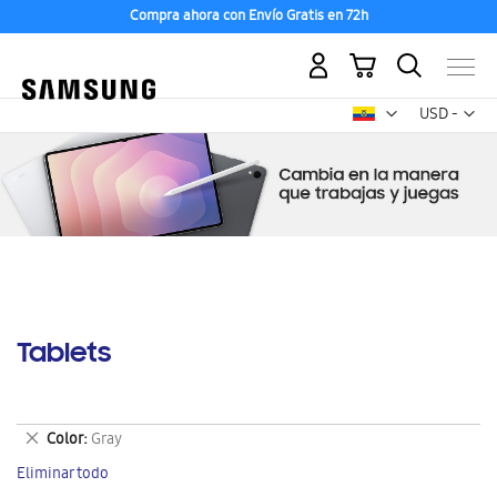
Compra ahora con Envío Gratis en 72h
Mi carrito
Mon
USD -
dólar
estadounid
Tablets
Eliminar
Color
Gray
este
Eliminar todo
artículo