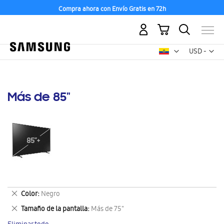
Compra ahora con Envío Gratis en 72h
Mi carrito
Mon
USD -
dólar
estadounid
Más de 85"
Eliminar
Color
Negro
este
Eliminar
Tamaño de la pantalla
Más de 75"
artículo
este