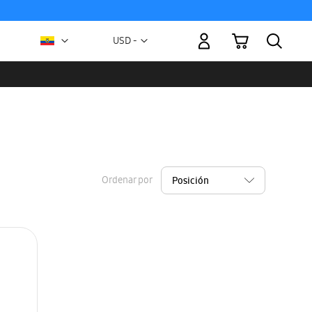
Mi carrito
Moneda
USD -
dólar
estadounidense
Ordenar por