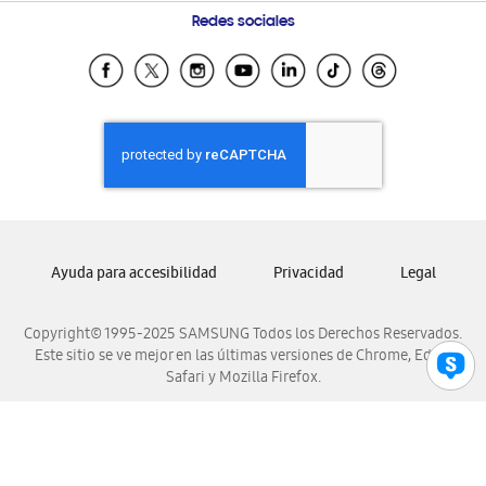
Preguntas Frecuentes
Samsung Costa Rica
Redes sociales
Samsung Ecuador
Samsung El Salvador
Samsung Guatemala
Samsung Honduras
Samsung Nicaragua
Samsung Panamá
Samsung República Dominicana
Ayuda para accesibilidad
Privacidad
Legal
Samsung Venezuela
Copyright© 1995-2025 SAMSUNG Todos los Derechos Reservados.
Este sitio se ve mejor en las últimas versiones de Chrome, Edge,
Safari y Mozilla Firefox.