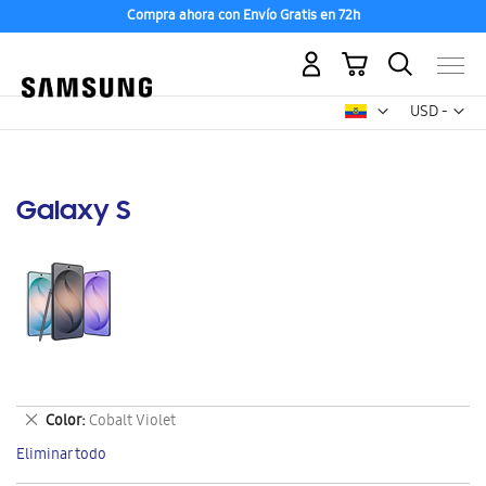
Compra ahora con Envío Gratis en 72h
Mi carrito
Mon
USD -
dólar
estadounid
Galaxy S
Eliminar
Color
Cobalt Violet
este
Eliminar todo
artículo