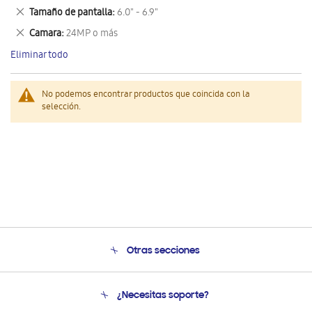
este
Eliminar
Tamaño de pantalla
6.0" - 6.9"
artículo
este
Eliminar
Camara
24MP o más
artículo
este
Eliminar todo
artículo
No podemos encontrar productos que coincida con la
selección.
Otras secciones
Conócenos
¿Necesitas soporte?
Soporte