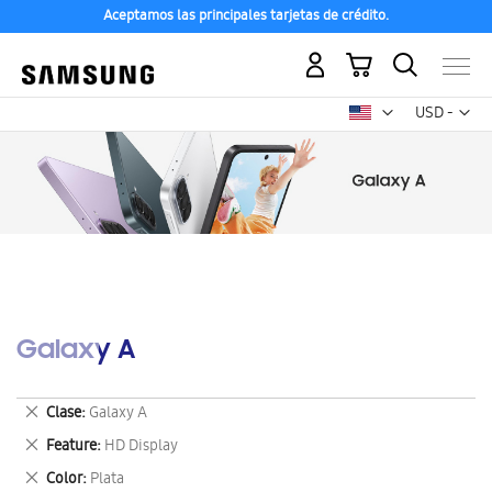
Aceptamos las principales tarjetas de crédito.
Mi carrito
Mon
USD -
dólar
estadounid
Galaxy A
Eliminar
Clase
Galaxy A
este
Eliminar
Feature
HD Display
artículo
este
Eliminar
Color
Plata
artículo