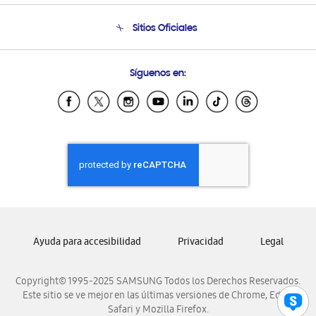
Seguimiento de tu pedido
Soporte telefónico
Sitios Oficiales
Condiciones de Compra
Soporte vía eMail
Preguntas Frecuentes
Samsung Costa Rica
Síguenos en:
Samsung Ecuador
Samsung El Salvador
Samsung Guatemala
Samsung Honduras
Samsung Nicaragua
Samsung Panamá
Samsung República Dominicana
Samsung Venezuela
Ayuda para accesibilidad
Privacidad
Legal
Copyright© 1995-2025 SAMSUNG Todos los Derechos Reservados.
Este sitio se ve mejor en las últimas versiones de Chrome, Edge,
Safari y Mozilla Firefox.