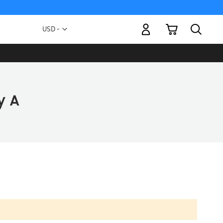
Mi carrito
Moneda
USD -
dólar
estadounidense