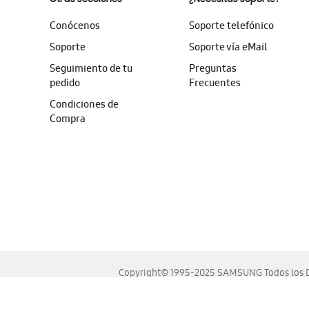
Conócenos
Soporte telefónico
Soporte
Soporte vía eMail
Seguimiento de tu
Preguntas
pedido
Frecuentes
Condiciones de
Compra
Copyright© 1995-2025 SAMSUNG Todos los D
Este sitio se ve mejor en las últimas versiones de Chrome