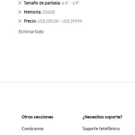
este
Eliminar
Tamaño de pantalla
6.0" - 6.9"
artículo
este
Eliminar
Memoria
256GB
artículo
este
Eliminar
Precio
US$ 200.00 - US$ 299.99
artículo
este
Eliminar todo
artículo
Otras secciones
¿Necesitas soporte?
Conócenos
Soporte telefónico