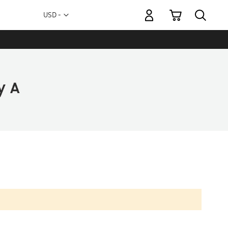
Mi carrito
Moneda
USD -
dólar
estadounidense