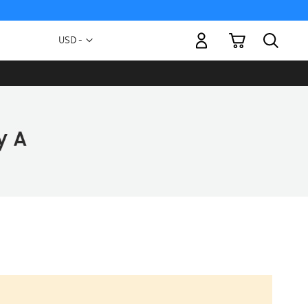
Mi carrito
Moneda
USD -
dólar
estadounidense