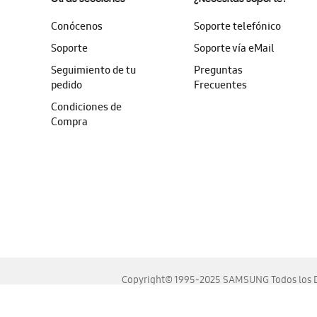
Conócenos
Soporte telefónico
Soporte
Soporte vía eMail
Seguimiento de tu
Preguntas
pedido
Frecuentes
Condiciones de
Compra
Copyright© 1995-2025 SAMSUNG Todos los D
Este sitio se ve mejor en las últimas versiones de Chrome