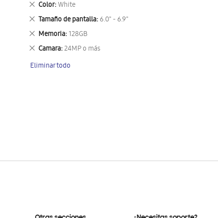
Eliminar
Color
White
este
Eliminar
Tamaño de pantalla
6.0" - 6.9"
artículo
este
Eliminar
Memoria
128GB
artículo
este
Eliminar
Camara
24MP o más
artículo
este
Eliminar todo
artículo
Otras secciones
¿Necesitas soporte?