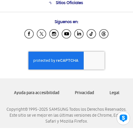
Sitios Oficiales
Condiciones de Compra
Soporte vía eMail
Preguntas Frecuentes
Samsung Costa Rica
Síguenos en:
Samsung Ecuador
Samsung El Salvador
Samsung Guatemala
Samsung Honduras
Samsung Nicaragua
Samsung Panamá
Samsung República Dominicana
Samsung Venezuela
Ayuda para accesibilidad
Privacidad
Legal
Copyright© 1995-2025 SAMSUNG Todos los Derechos Reservados.
Este sitio se ve mejor en las últimas versiones de Chrome, Edge,
Safari y Mozilla Firefox.