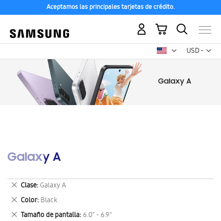
Aceptamos las principales tarjetas de crédito.
Mi carrito
Mon
USD -
dólar
estadounid
Galaxy A
Eliminar
Clase
Galaxy A
este
Eliminar
Color
Black
artículo
este
Eliminar
Tamaño de pantalla
6.0" - 6.9"
artículo