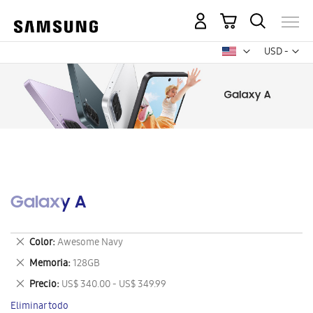
Mi carrito
Mon
USD -
dólar
estadounid
Galaxy A
Eliminar
Color
Awesome Navy
este
Eliminar
Memoria
128GB
artículo
este
Eliminar
Precio
US$ 340.00 - US$ 349.99
artículo
este
Eliminar todo
artículo