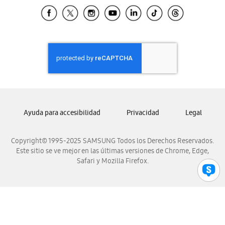
Samsung El Salvador
Samsung Guatemala
Samsung Honduras
Samsung Nicaragua
Samsung Panamá
Samsung República Dominicana
Samsung Venezuela
Ayuda para accesibilidad
Privacidad
Legal
Copyright© 1995-2025 SAMSUNG Todos los Derechos Reservados.
Este sitio se ve mejor en las últimas versiones de Chrome, Edge,
Safari y Mozilla Firefox.