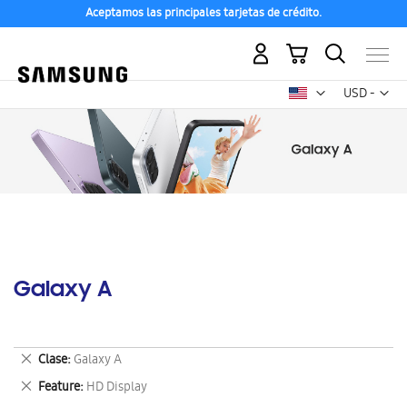
Aceptamos las principales tarjetas de crédito.
Mi carrito
Mon
USD -
dólar
estadounid
Galaxy A
Eliminar
Clase
Galaxy A
este
Eliminar
Feature
HD Display
artículo
este