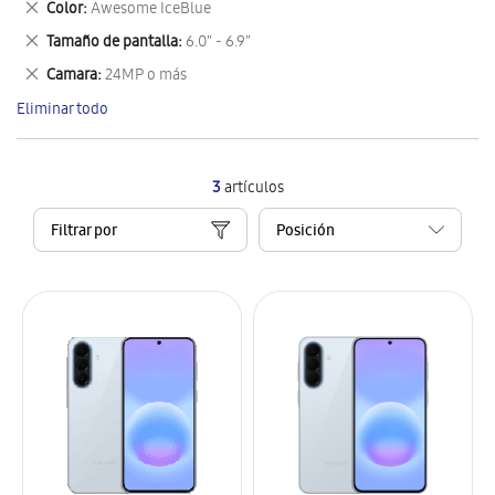
Eliminar
Color
Awesome IceBlue
artículo
este
Eliminar
Tamaño de pantalla
6.0" - 6.9"
artículo
este
Eliminar
Camara
24MP o más
artículo
este
Eliminar todo
artículo
3
artículos
Filtrar por