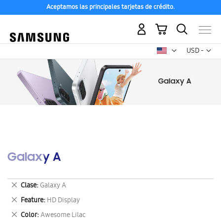
Aceptamos las principales tarjetas de crédito.
Mi carrito
Mon
USD -
dólar
estadounid
Galaxy A
Eliminar
Clase
Galaxy A
este
Eliminar
Feature
HD Display
artículo
este
Eliminar
Color
Awesome Lilac
artículo