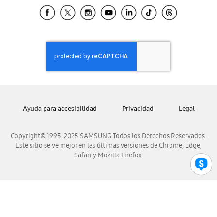
Samsung El Salvador
Samsung Guatemala
Samsung Honduras
Samsung Nicaragua
Samsung Panamá
Samsung República Dominicana
Samsung Venezuela
Ayuda para accesibilidad
Privacidad
Legal
Copyright© 1995-2025 SAMSUNG Todos los Derechos Reservados.
Este sitio se ve mejor en las últimas versiones de Chrome, Edge,
Safari y Mozilla Firefox.