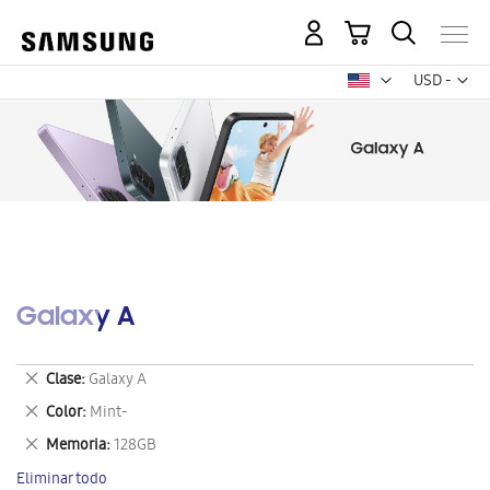
Mi carrito
Mon
USD -
dólar
estadounid
Galaxy A
Eliminar
Clase
Galaxy A
este
Eliminar
Color
Mint-
artículo
este
Eliminar
Memoria
128GB
artículo
este
Eliminar todo
artículo