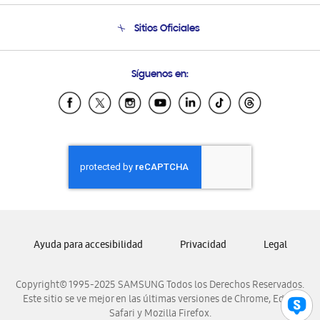
Seguimiento de tu pedido
Soporte telefónico
Sitios Oficiales
Condiciones de Compra
Soporte vía eMail
Preguntas Frecuentes
Samsung Costa Rica
Síguenos en:
Samsung Ecuador
Samsung El Salvador
Samsung Guatemala
Samsung Honduras
Samsung Nicaragua
Samsung Panamá
Samsung República Dominicana
Samsung Venezuela
Ayuda para accesibilidad
Privacidad
Legal
Copyright© 1995-2025 SAMSUNG Todos los Derechos Reservados.
Este sitio se ve mejor en las últimas versiones de Chrome, Edge,
Safari y Mozilla Firefox.