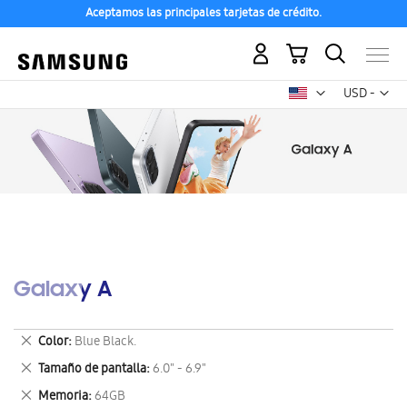
Aceptamos las principales tarjetas de crédito.
Mi carrito
Mon
USD -
dólar
estadounid
Galaxy A
Eliminar
Color
Blue Black.
este
Eliminar
Tamaño de pantalla
6.0" - 6.9"
artículo
este
Eliminar
Memoria
64GB
artículo