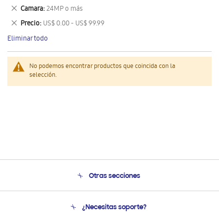
este
Eliminar
Camara
24MP o más
artículo
este
Eliminar
Precio
US$ 0.00 - US$ 99.99
artículo
este
Eliminar todo
artículo
No podemos encontrar productos que coincida con la
selección.
Otras secciones
Conócenos
¿Necesitas soporte?
Soporte