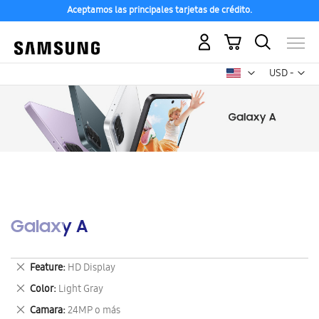
Aceptamos las principales tarjetas de crédito.
Mi carrito
Mon
USD -
dólar
estadounid
Galaxy A
Eliminar
Feature
HD Display
este
Eliminar
Color
Light Gray
artículo
este
Eliminar
Camara
24MP o más
artículo