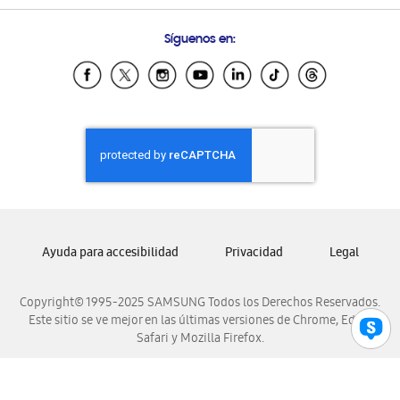
Preguntas Frecuentes
Samsung Costa Rica
Síguenos en:
Samsung Ecuador
Samsung El Salvador
Samsung Guatemala
Samsung Honduras
Samsung Nicaragua
Samsung Panamá
Samsung República Dominicana
Samsung Venezuela
Ayuda para accesibilidad
Privacidad
Legal
Copyright© 1995-2025 SAMSUNG Todos los Derechos Reservados.
Este sitio se ve mejor en las últimas versiones de Chrome, Edge,
Safari y Mozilla Firefox.