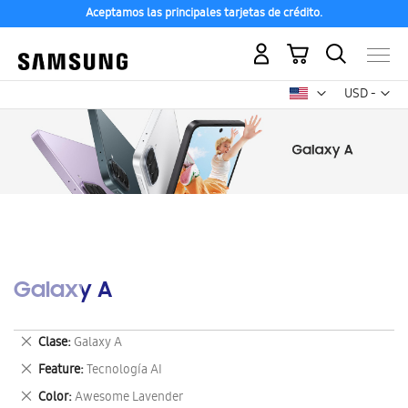
Aceptamos las principales tarjetas de crédito.
Mi carrito
Mon
USD -
dólar
estadounid
Galaxy A
Eliminar
Clase
Galaxy A
este
Eliminar
Feature
Tecnología AI
artículo
este
Eliminar
Color
Awesome Lavender
artículo