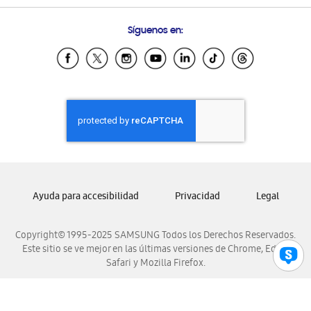
Preguntas Frecuentes
Samsung Costa Rica
Síguenos en:
Samsung Ecuador
Samsung El Salvador
Samsung Guatemala
Samsung Honduras
Samsung Nicaragua
Samsung Panamá
Samsung República Dominicana
Samsung Venezuela
Ayuda para accesibilidad
Privacidad
Legal
Copyright© 1995-2025 SAMSUNG Todos los Derechos Reservados.
Este sitio se ve mejor en las últimas versiones de Chrome, Edge,
Safari y Mozilla Firefox.