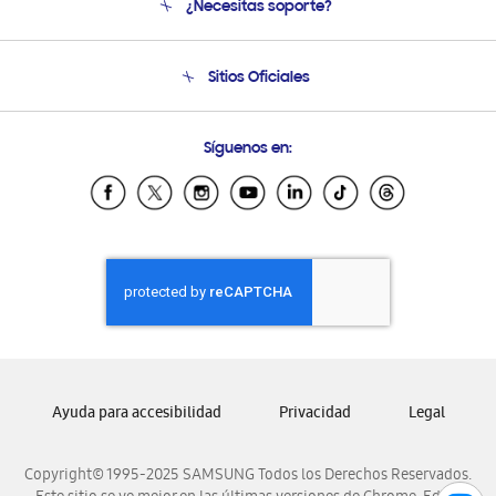
¿Necesitas soporte?
Soporte
Seguimiento de tu pedido
Soporte telefónico
Sitios Oficiales
Condiciones de Compra
Soporte vía eMail
Preguntas Frecuentes
Samsung Costa Rica
Síguenos en:
Samsung Ecuador
Samsung El Salvador
Samsung Guatemala
Samsung Honduras
Samsung Nicaragua
Samsung Panamá
Samsung República Dominicana
Samsung Venezuela
Ayuda para accesibilidad
Privacidad
Legal
Copyright© 1995-2025 SAMSUNG Todos los Derechos Reservados.