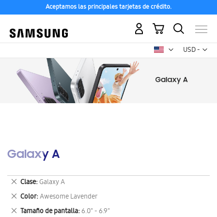
Aceptamos las principales tarjetas de crédito.
Mi carrito
Mon
USD -
dólar
estadounid
Galaxy A
Eliminar
Clase
Galaxy A
este
Eliminar
Color
Awesome Lavender
artículo
este
Eliminar
Tamaño de pantalla
6.0" - 6.9"
artículo