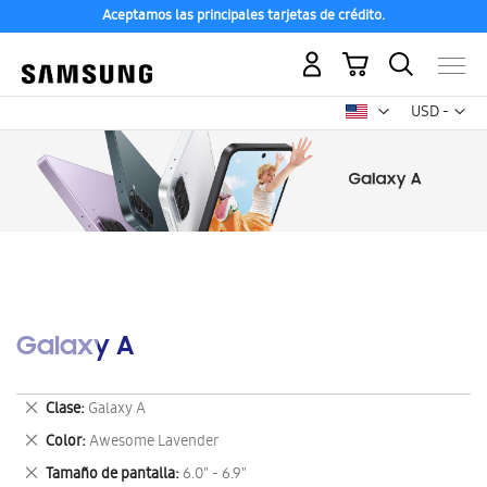
Aceptamos las principales tarjetas de crédito.
Mi carrito
Mon
USD -
dólar
estadounid
Galaxy A
Eliminar
Clase
Galaxy A
este
Eliminar
Color
Awesome Lavender
artículo
este
Eliminar
Tamaño de pantalla
6.0" - 6.9"
artículo