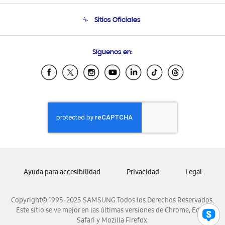
Seguimiento de tu pedido
Soporte telefónico
Sitios Oficiales
Condiciones de Compra
Soporte vía eMail
Preguntas Frecuentes
Samsung Costa Rica
Síguenos en:
Samsung Ecuador
Samsung El Salvador
Samsung Guatemala
Samsung Honduras
Samsung Nicaragua
Samsung Panamá
Samsung República Dominicana
Samsung Venezuela
Ayuda para accesibilidad
Privacidad
Legal
Copyright© 1995-2025 SAMSUNG Todos los Derechos Reservados.
Este sitio se ve mejor en las últimas versiones de Chrome, Edge,
Safari y Mozilla Firefox.