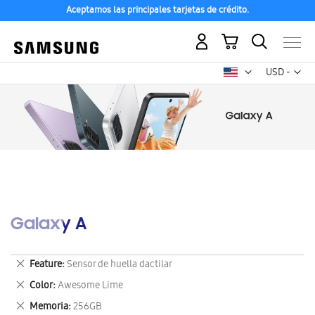
Aceptamos las principales tarjetas de crédito.
Mi carrito
Mon
USD -
dólar
estadounid
Galaxy A
Eliminar
Feature
Sensor de huella dactilar
este
Eliminar
Color
Awesome Lime
artículo
este
Eliminar
Memoria
256GB
artículo