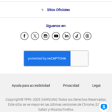
Seguimiento de tu pedido
Soporte telefónico
Sitios Oficiales
Condiciones de Compra
Soporte vía eMail
Preguntas Frecuentes
Samsung Costa Rica
Síguenos en:
Samsung Ecuador
Samsung El Salvador
Samsung Guatemala
Samsung Honduras
Samsung Nicaragua
Samsung Panamá
Samsung República Dominicana
Samsung Venezuela
Ayuda para accesibilidad
Privacidad
Legal
Copyright© 1995-2025 SAMSUNG Todos los Derechos Reservados.
Este sitio se ve mejor en las últimas versiones de Chrome, Edge,
Safari y Mozilla Firefox.