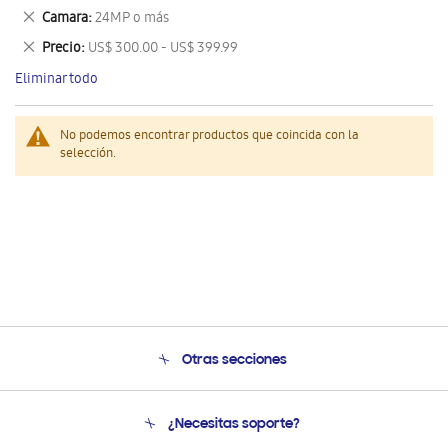
este
Eliminar
Camara
24MP o más
artículo
este
Eliminar
Precio
US$ 300.00 - US$ 399.99
artículo
este
Eliminar todo
artículo
No podemos encontrar productos que coincida con la
selección.
Otras secciones
Conócenos
¿Necesitas soporte?
Soporte