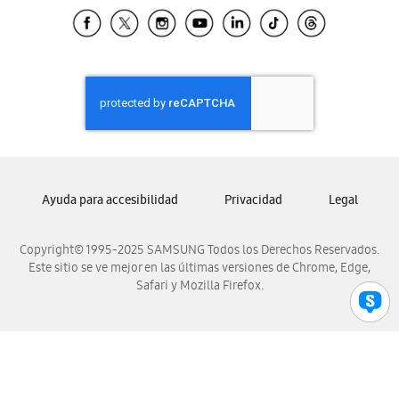
Samsung El Salvador
Samsung Guatemala
Samsung Honduras
Samsung Nicaragua
Samsung Panamá
Samsung República Dominicana
Samsung Venezuela
Ayuda para accesibilidad
Privacidad
Legal
Copyright© 1995-2025 SAMSUNG Todos los Derechos Reservados.
Este sitio se ve mejor en las últimas versiones de Chrome, Edge,
Safari y Mozilla Firefox.