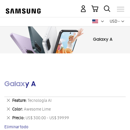
Mi carrito
Mon
USD -
dólar
estadounid
Galaxy A
Eliminar
Feature
Tecnología AI
este
Eliminar
Color
Awesome Lime
artículo
este
Eliminar
Precio
US$ 300.00 - US$ 399.99
artículo
este
Eliminar todo
artículo