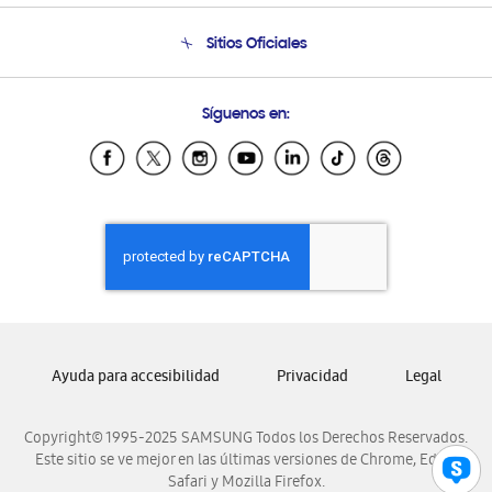
Seguimiento de tu pedido
Soporte telefónico
Sitios Oficiales
Condiciones de Compra
Soporte vía eMail
Preguntas Frecuentes
Samsung Costa Rica
Síguenos en:
Samsung Ecuador
Samsung El Salvador
Samsung Guatemala
Samsung Honduras
Samsung Nicaragua
Samsung Panamá
Samsung República Dominicana
Samsung Venezuela
Ayuda para accesibilidad
Privacidad
Legal
Copyright© 1995-2025 SAMSUNG Todos los Derechos Reservados.
Este sitio se ve mejor en las últimas versiones de Chrome, Edge,
Safari y Mozilla Firefox.