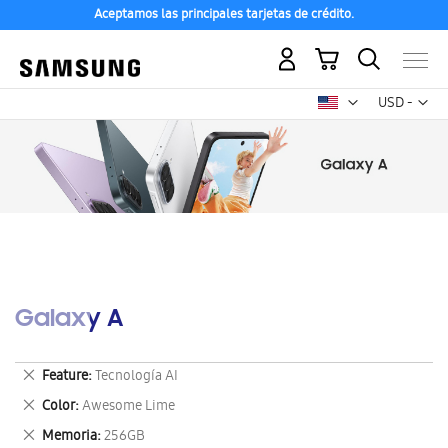
Aceptamos las principales tarjetas de crédito.
Mi carrito
Mon
USD -
dólar
estadounid
Galaxy A
Eliminar
Feature
Tecnología AI
este
Eliminar
Color
Awesome Lime
artículo
este
Eliminar
Memoria
256GB
artículo