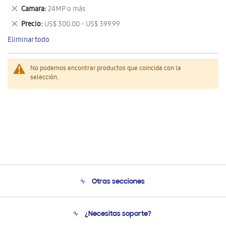
este
Eliminar
Camara
24MP o más
artículo
este
Eliminar
Precio
US$ 300.00 - US$ 399.99
artículo
este
Eliminar todo
artículo
No podemos encontrar productos que coincida con la
selección.
Otras secciones
Conócenos
¿Necesitas soporte?
Soporte