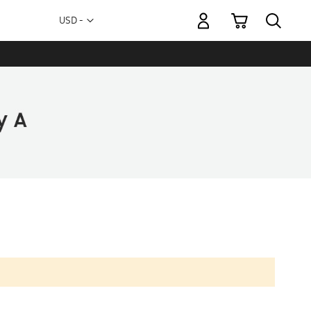
Mi carrito
Moneda
USD -
dólar
estadounidense