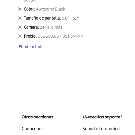
este
dactilar
artículo
Eliminar
Color
Awesome Black
este
Eliminar
Tamaño de pantalla
6.0" - 6.9"
artículo
este
Eliminar
Camara
24MP o más
artículo
este
Eliminar
Precio
US$ 300.00 - US$ 399.99
artículo
este
Eliminar todo
artículo
Otras secciones
¿Necesitas soporte?
Conócenos
Soporte telefónico