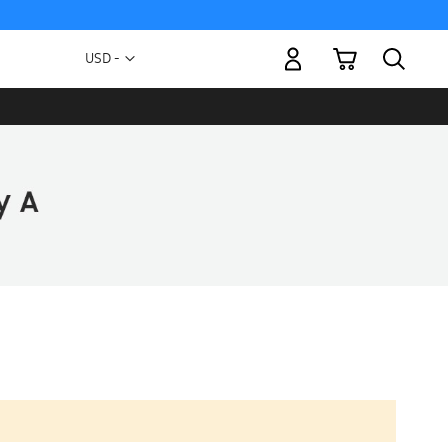
Mi carrito
Moneda
USD -
dólar
estadounidense