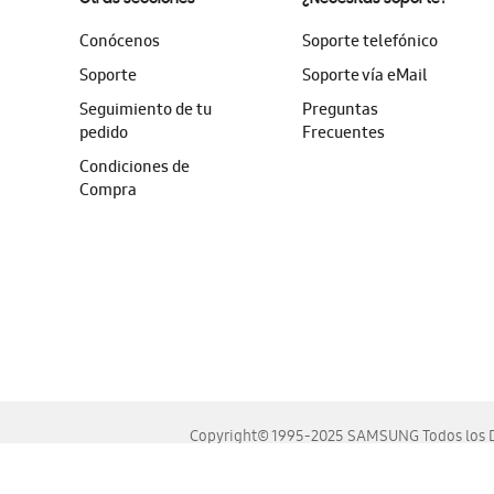
Conócenos
Soporte telefónico
Soporte
Soporte vía eMail
Seguimiento de tu
Preguntas
pedido
Frecuentes
Condiciones de
Compra
Copyright© 1995-2025 SAMSUNG Todos los D
Este sitio se ve mejor en las últimas versiones de Chrome