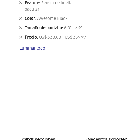
Eliminar
Feature
Sensor de huella
este
dactilar
artículo
Eliminar
Color
Awesome Black
este
Eliminar
Tamaño de pantalla
6.0" - 6.9"
artículo
este
Eliminar
Precio
US$ 330.00 - US$ 339.99
artículo
este
Eliminar todo
artículo
Otras secciones
¿Necesitas soporte?