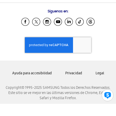
Preguntas Frecuentes
Samsung Costa Rica
Síguenos en:
Samsung Ecuador
Samsung El Salvador
Samsung Guatemala
Samsung Honduras
Samsung Nicaragua
Samsung Panamá
Samsung República Dominicana
Samsung Venezuela
Ayuda para accesibilidad
Privacidad
Legal
Copyright© 1995-2025 SAMSUNG Todos los Derechos Reservados.
Este sitio se ve mejor en las últimas versiones de Chrome, Edge,
Safari y Mozilla Firefox.