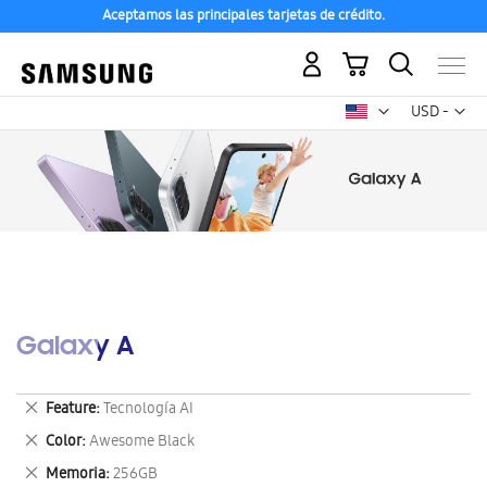
Aceptamos las principales tarjetas de crédito.
Mi carrito
Mon
USD -
dólar
estadounid
Galaxy A
Eliminar
Feature
Tecnología AI
este
Eliminar
Color
Awesome Black
artículo
este
Eliminar
Memoria
256GB
artículo