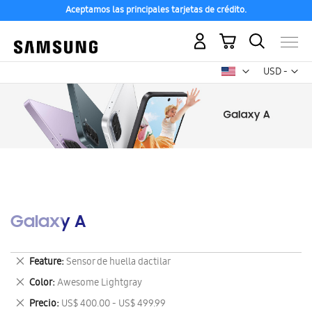
Aceptamos las principales tarjetas de crédito.
Mi carrito
Mon
USD -
dólar
estadounid
Galaxy A
Eliminar
Feature
Sensor de huella dactilar
este
Eliminar
Color
Awesome Lightgray
artículo
este
Eliminar
Precio
US$ 400.00 - US$ 499.99
artículo