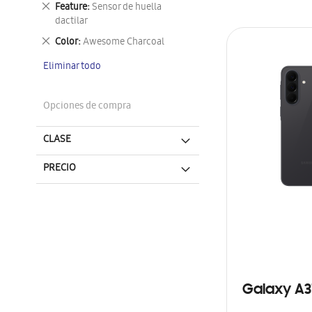
Eliminar
Feature
Sensor de huella
este
dactilar
artículo
Eliminar
Color
Awesome Charcoal
este
Eliminar todo
artículo
Opciones de compra
CLASE
PRECIO
Galaxy A3