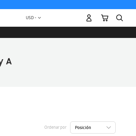
Mi carrito
Moneda
USD -
dólar
estadounidense
Ordenar por