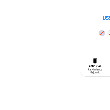
US
AÑADIR AL C