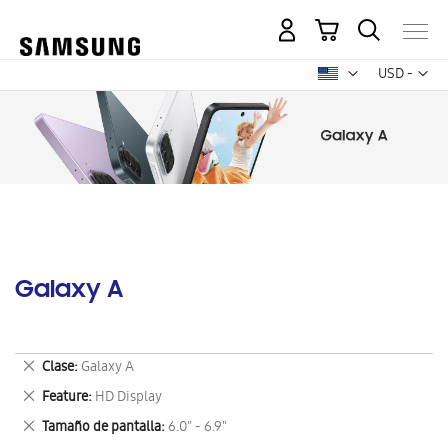
Mi carrito
Mon
USD -
dólar
estadounid
Galaxy A
Eliminar
Clase
Galaxy A
este
Eliminar
Feature
HD Display
artículo
este
Eliminar
Tamaño de pantalla
6.0" - 6.9"
artículo
este