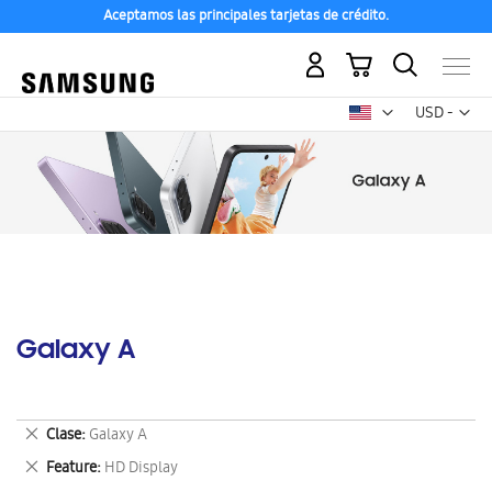
Aceptamos las principales tarjetas de crédito.
Mi carrito
Mon
USD -
dólar
estadounid
Galaxy A
Eliminar
Clase
Galaxy A
este
Eliminar
Feature
HD Display
artículo
este