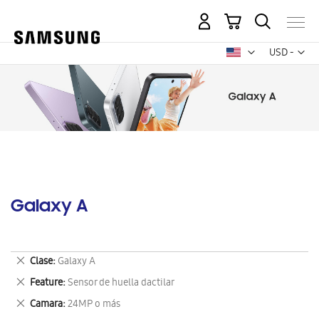
Mi carrito
Mon
USD -
dólar
estadounid
Galaxy A
Eliminar
Clase
Galaxy A
este
Eliminar
Feature
Sensor de huella dactilar
artículo
este
Eliminar
Camara
24MP o más
artículo
este