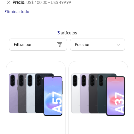
Eliminar
Precio
US$ 400.00 - US$ 499.99
artículo
este
Eliminar todo
artículo
3
artículos
Filtrar por