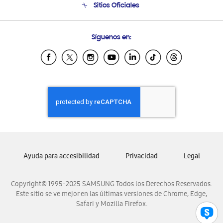
Sitios Oficiales
Condiciones de Compra
Soporte vía eMail
Preguntas Frecuentes
Samsung Costa Rica
Síguenos en:
Samsung Ecuador
Samsung El Salvador
Samsung Guatemala
Samsung Honduras
Samsung Nicaragua
Samsung Panamá
Samsung República Dominicana
Samsung Venezuela
Ayuda para accesibilidad
Privacidad
Legal
Copyright© 1995-2025 SAMSUNG Todos los Derechos Reservados.
Este sitio se ve mejor en las últimas versiones de Chrome, Edge,
Safari y Mozilla Firefox.