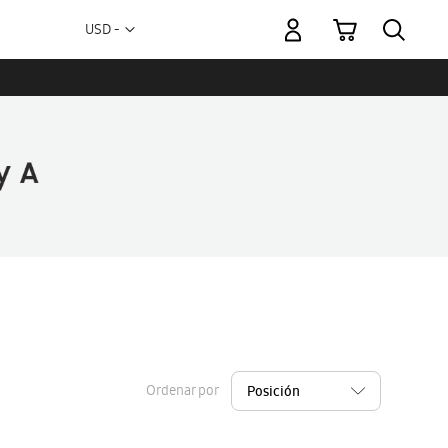
Mi carrito
Moneda
USD -
dólar
estadounidense
Ordenar por