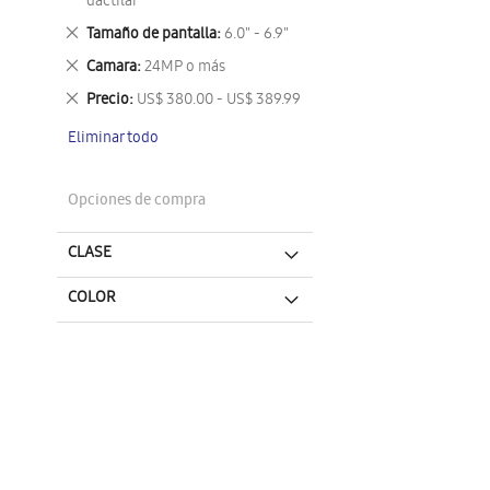
este
dactilar
artículo
Eliminar
Tamaño de pantalla
6.0" - 6.9"
este
Eliminar
Camara
24MP o más
artículo
este
Eliminar
Precio
US$ 380.00 - US$ 389.99
artículo
este
Eliminar todo
artículo
Opciones de compra
CLASE
COLOR