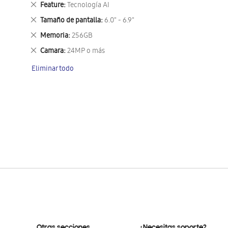
Eliminar
Feature
Tecnología AI
este
Eliminar
Tamaño de pantalla
6.0" - 6.9"
artículo
este
Eliminar
Memoria
256GB
artículo
este
Eliminar
Camara
24MP o más
artículo
este
Eliminar todo
artículo
Otras secciones
¿Necesitas soporte?