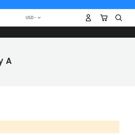
Mi carrito
Moneda
USD -
dólar
estadounidense