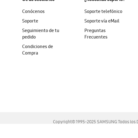
Conócenos
Soporte telefónico
Soporte
Soporte vía eMail
Seguimiento de tu
Preguntas
pedido
Frecuentes
Condiciones de
Compra
Copyright© 1995-2025 SAMSUNG Todos los D
Este sitio se ve mejor en las últimas versiones de Chrome