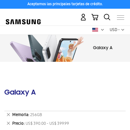
Aceptamos las principales tarjetas de crédito.
Mi carrito
Mon
USD -
dólar
estadounid
Galaxy A
Eliminar
Memoria
256GB
este
Eliminar
Precio
US$ 390.00 - US$ 399.99
artículo
este