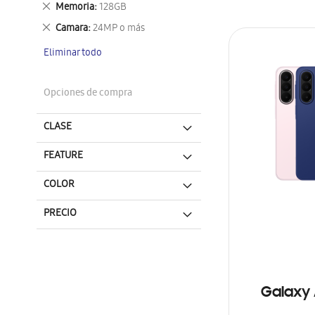
Eliminar
Memoria
128GB
este
Eliminar
Camara
24MP o más
artículo
este
Eliminar todo
artículo
Opciones de compra
CLASE
FEATURE
COLOR
PRECIO
Galaxy 