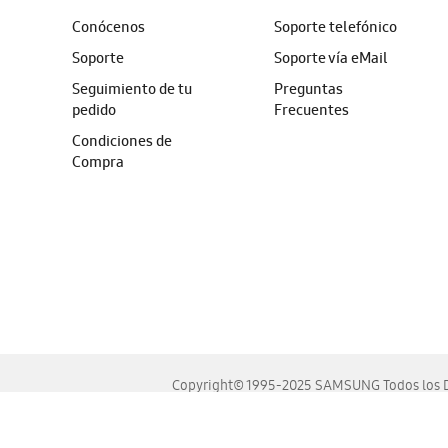
Conócenos
Soporte telefónico
Soporte
Soporte vía eMail
Seguimiento de tu
Preguntas
pedido
Frecuentes
Condiciones de
Compra
Copyright© 1995-2025 SAMSUNG Todos los D
Este sitio se ve mejor en las últimas versiones de Chrome