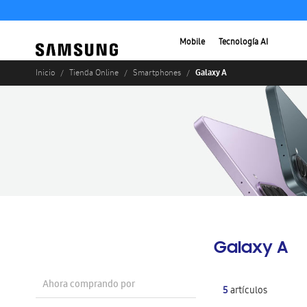
Mobile
Tecnología AI
Galaxy A
Inicio
Tienda Online
Smartphones
Galaxy A
Ahora comprando por
5
artículos