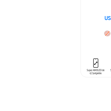
US
AÑADIR AL C