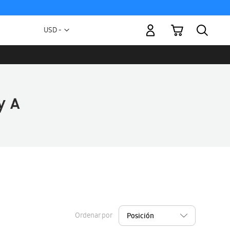
Mi carrito
Moneda
USD -
dólar
estadounidense
Ordenar por