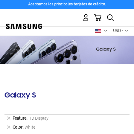
Aceptamos las principales tarjetas de crédito.
Mi carrito
Mon
USD -
dólar
estadounid
Galaxy S
Eliminar
Feature
HD Display
este
Eliminar
Color
White
artículo
este